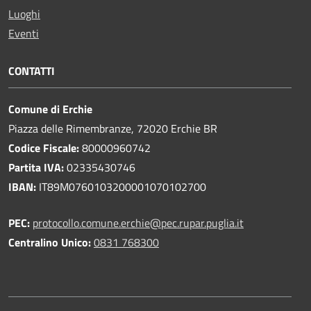
Luoghi
Eventi
CONTATTI
Comune di Erchie
Piazza delle Rimembranze, 72020 Erchie BR
Codice Fiscale:
80000960742
Partita IVA:
02335430746
IBAN:
IT89M0760103200001070102700
PEC:
protocollo.comune.erchie@pec.rupar.puglia.it
Centralino Unico:
0831 768300