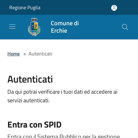
Salta al contenuto principale
Regione Puglia
Comune di
Erchie
Home
>
Autenticati
Autenticati
Da qui potrai verificare i tuoi dati ed accedere ai
servizi autenticati.
Entra con SPID
Entra con il Sistema Pubblico per la gestione