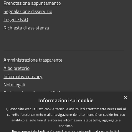
Prenotazione appuntamento
Segnalazione disservizio
Leggi le FAQ
Richiesta di assistenza
Amministrazione trasparente
Albo pretorio
Informativa privacy
Note legali
Dichiarazione di accessibilità
×
Informazioni sui cookie
Questo sito web utilizza cookie tecnici e assimilati strettamente necessari al
corretto funzionamento e alla navigazione del sito, nonché un cookie tecnico
analitico al solo fine di elaborare informazioni statistiche, aggregate e
RSS
Copyright © 2026 • Comune di
anonime.
Accessibilità
Erchie • Powered by
Per maggiori dettagli, può consultare la cookie policy al seguente
link