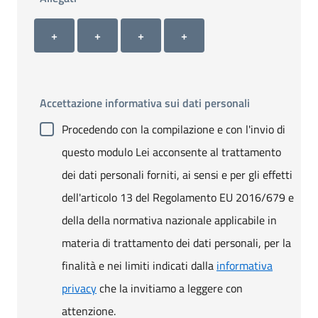
Allegato 1
Allegato 2
Allegato 3
Allegato 4
+ Carica allegato 1
+ Carica allegato 2
+ Carica allegato 3
+ Carica allegato 4
+
+
+
+
Accettazione informativa sui dati personali
Procedendo con la compilazione e con l'invio di
questo modulo Lei acconsente al trattamento
dei dati personali forniti, ai sensi e per gli effetti
dell'articolo 13 del Regolamento EU 2016/679 e
della della normativa nazionale applicabile in
materia di trattamento dei dati personali, per la
finalità e nei limiti indicati dalla
informativa
privacy
che la invitiamo a leggere con
attenzione.