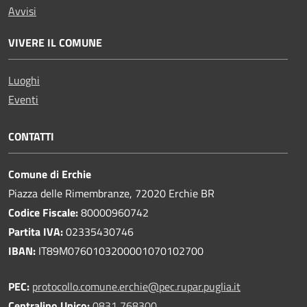
Avvisi
VIVERE IL COMUNE
Luoghi
Eventi
CONTATTI
Comune di Erchie
Piazza delle Rimembranze, 72020 Erchie BR
Codice Fiscale:
80000960742
Partita IVA:
02335430746
IBAN:
IT89M0760103200001070102700
PEC:
protocollo.comune.erchie@pec.rupar.puglia.it
Centralino Unico:
0831 768300