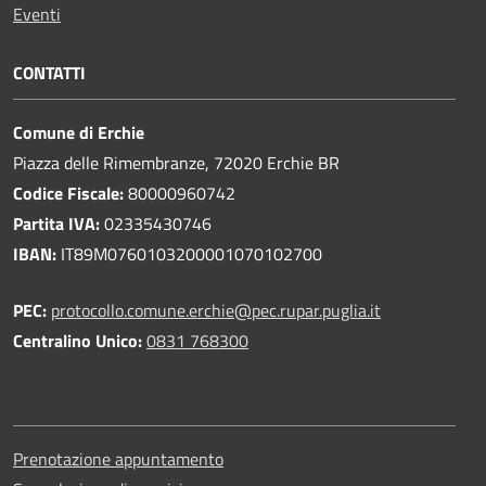
Eventi
CONTATTI
Comune di Erchie
Piazza delle Rimembranze, 72020 Erchie BR
Codice Fiscale:
80000960742
Partita IVA:
02335430746
IBAN:
IT89M0760103200001070102700
PEC:
protocollo.comune.erchie@pec.rupar.puglia.it
Centralino Unico:
0831 768300
Prenotazione appuntamento