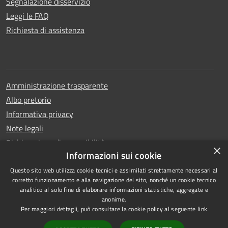
Segnalazione disservizio
Leggi le FAQ
Richiesta di assistenza
Amministrazione trasparente
Albo pretorio
Informativa privacy
Note legali
Dichiarazione di accessibilità
×
Informazioni sui cookie
Questo sito web utilizza cookie tecnici e assimilati strettamente necessari al
corretto funzionamento e alla navigazione del sito, nonché un cookie tecnico
analitico al solo fine di elaborare informazioni statistiche, aggregate e
RSS
Copyright © 2026 • Comune di
anonime.
Accessibilità
Erchie • Powered by
Per maggiori dettagli, può consultare la cookie policy al seguente
link
Privacy
Municipium
Accesso
•