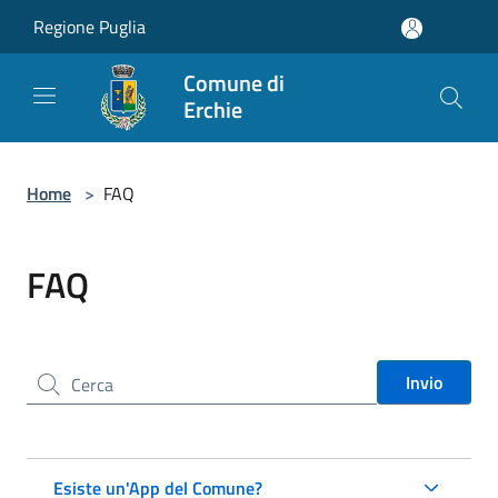
Salta al contenuto principale
Regione Puglia
Comune di
Erchie
Home
>
FAQ
FAQ
Cerca nel sito
Invio
Esiste un'App del Comune?