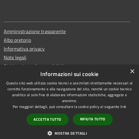
Amministrazione trasparente
Albo pretorio
Informativa privacy
Note legali
Dichiarazione di accessibilità
×
Informazioni sui cookie
Questo sito web utilizza cookie tecnici e assimilati strettamente necessari al
corretto funzionamento e alla navigazione del sito, nonché un cookie tecnico
analitico al solo fine di elaborare informazioni statistiche, aggregate e
RSS
Copyright © 2026 • Comune di
anonime.
Accessibilità
Erchie • Powered by
Per maggiori dettagli, può consultare la cookie policy al seguente
link
Privacy
Municipium
Accesso
•
RIFIUTA TUTTO
ACCETTA TUTTO
Cookie
redazione
Mappa del sito
MOSTRA DETTAGLI