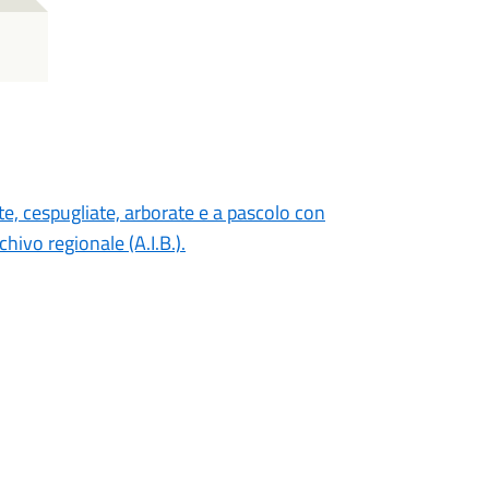
ate, cespugliate, arborate e a pascolo con
ivo regionale (A.I.B.).