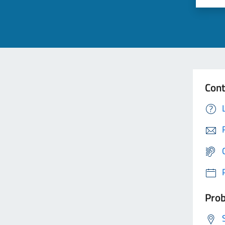
Cont
Prob