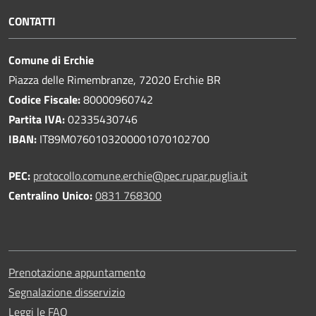
CONTATTI
Comune di Erchie
Piazza delle Rimembranze, 72020 Erchie BR
Codice Fiscale:
80000960742
Partita IVA:
02335430746
IBAN:
IT89M0760103200001070102700
PEC:
protocollo.comune.erchie@pec.rupar.puglia.it
Centralino Unico:
0831 768300
Prenotazione appuntamento
Segnalazione disservizio
Leggi le FAQ