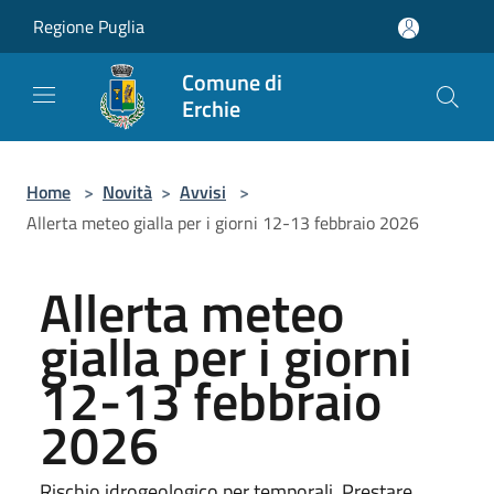
Salta al contenuto principale
Regione Puglia
Comune di
Erchie
Home
>
Novità
>
Avvisi
>
Allerta meteo gialla per i giorni 12-13 febbraio 2026
Allerta meteo
gialla per i giorni
12-13 febbraio
2026
Rischio idrogeologico per temporali. Prestare