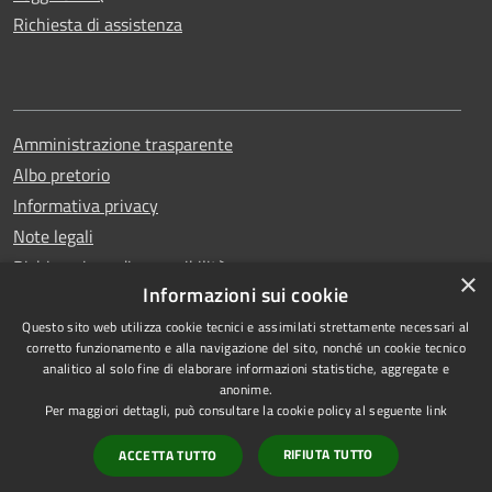
Richiesta di assistenza
Amministrazione trasparente
Albo pretorio
Informativa privacy
Note legali
Dichiarazione di accessibilità
×
Informazioni sui cookie
Questo sito web utilizza cookie tecnici e assimilati strettamente necessari al
corretto funzionamento e alla navigazione del sito, nonché un cookie tecnico
analitico al solo fine di elaborare informazioni statistiche, aggregate e
RSS
Copyright © 2026 • Comune di
anonime.
Accessibilità
Erchie • Powered by
Per maggiori dettagli, può consultare la cookie policy al seguente
link
Privacy
Municipium
Accesso
•
RIFIUTA TUTTO
ACCETTA TUTTO
Cookie
redazione