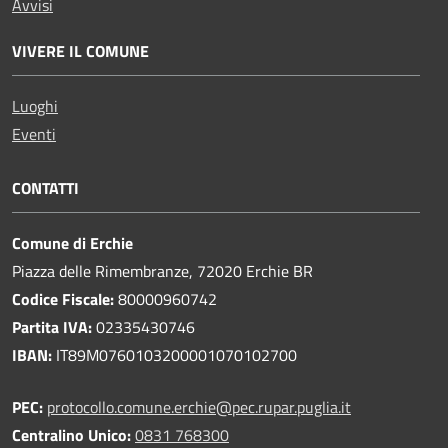
Avvisi
VIVERE IL COMUNE
Luoghi
Eventi
CONTATTI
Comune di Erchie
Piazza delle Rimembranze, 72020 Erchie BR
Codice Fiscale:
80000960742
Partita IVA:
02335430746
IBAN:
IT89M0760103200001070102700
PEC:
protocollo.comune.erchie@pec.rupar.puglia.it
Centralino Unico:
0831 768300