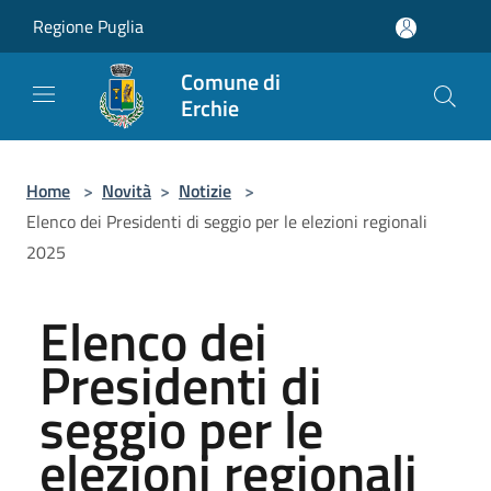
Salta al contenuto principale
Regione Puglia
Comune di
Erchie
Home
>
Novità
>
Notizie
>
Elenco dei Presidenti di seggio per le elezioni regionali
2025
Elenco dei
Presidenti di
seggio per le
elezioni regionali