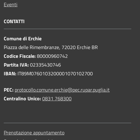
Eventi
CONTATTI
Comune di Erchie
Piazza delle Rimembranze, 72020 Erchie BR
Codice Fiscale:
80000960742
Partita IVA:
02335430746
IBAN:
IT89M0760103200001070102700
PEC:
protocollo.comune.erchie@pec.rupar.puglia.it
Centralino Unico:
0831 768300
Prenotazione appuntamento