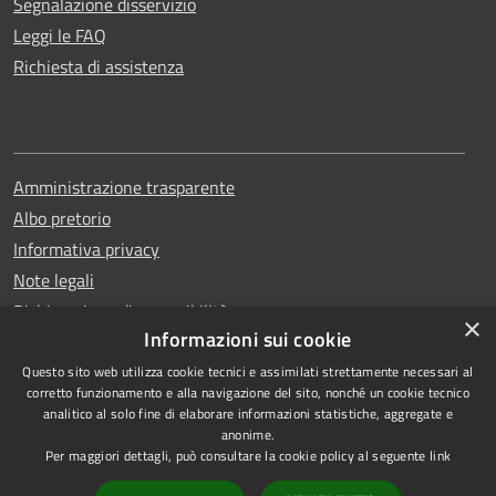
Segnalazione disservizio
Leggi le FAQ
Richiesta di assistenza
Amministrazione trasparente
Albo pretorio
Informativa privacy
Note legali
Dichiarazione di accessibilità
×
Informazioni sui cookie
Questo sito web utilizza cookie tecnici e assimilati strettamente necessari al
corretto funzionamento e alla navigazione del sito, nonché un cookie tecnico
analitico al solo fine di elaborare informazioni statistiche, aggregate e
RSS
Copyright © 2026 • Comune di
anonime.
Accessibilità
Erchie • Powered by
Per maggiori dettagli, può consultare la cookie policy al seguente
link
Privacy
Municipium
Accesso
•