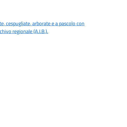
ate, cespugliate, arborate e a pascolo con
ivo regionale (A.I.B.).