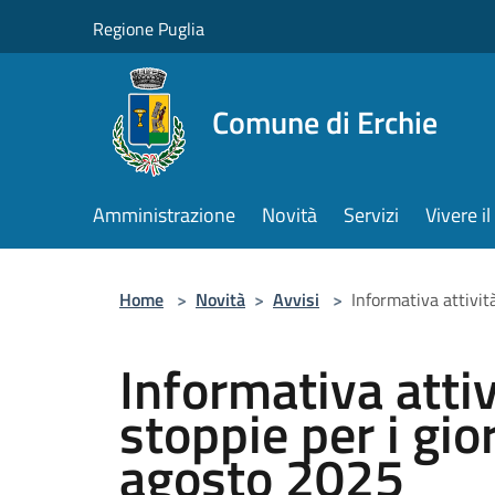
Salta al contenuto principale
Regione Puglia
Comune di Erchie
Amministrazione
Novità
Servizi
Vivere 
Home
>
Novità
>
Avvisi
>
Informativa attivi
Informativa atti
stoppie per i gi
agosto 2025