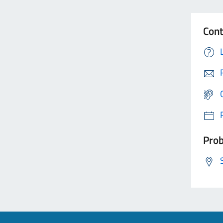
Cont
Prob