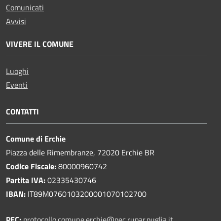
Comunicati
Avvisi
VIVERE IL COMUNE
Luoghi
Eventi
CONTATTI
Comune di Erchie
Piazza delle Rimembranze, 72020 Erchie BR
Codice Fiscale:
80000960742
Partita IVA:
02335430746
IBAN:
IT89M0760103200001070102700
PEC:
protocollo.comune.erchie@pec.rupar.puglia.it