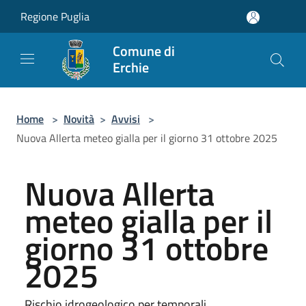
Salta al contenuto principale
Regione Puglia
Comune di
Erchie
Home
>
Novità
>
Avvisi
>
Nuova Allerta meteo gialla per il giorno 31 ottobre 2025
Nuova Allerta
meteo gialla per il
giorno 31 ottobre
2025
Rischio idrogeologico per temporali