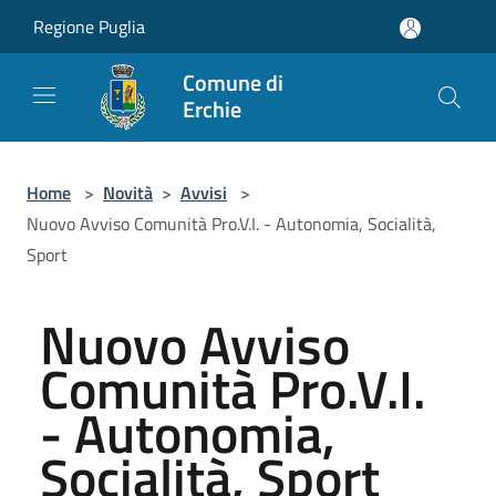
Salta al contenuto principale
Regione Puglia
Comune di
Erchie
Home
>
Novità
>
Avvisi
>
Nuovo Avviso Comunità Pro.V.I. - Autonomia, Socialità,
Sport
Nuovo Avviso
Comunità Pro.V.I.
- Autonomia,
Socialità, Sport