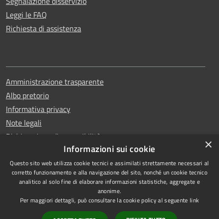
Segnalazione disservizio
Leggi le FAQ
Richiesta di assistenza
Amministrazione trasparente
Albo pretorio
Informativa privacy
Note legali
Dichiarazione di accessibilità
×
Informazioni sui cookie
Questo sito web utilizza cookie tecnici e assimilati strettamente necessari al
corretto funzionamento e alla navigazione del sito, nonché un cookie tecnico
analitico al solo fine di elaborare informazioni statistiche, aggregate e
RSS
Copyright © 2026 • Comune di
anonime.
Accessibilità
Erchie • Powered by
Per maggiori dettagli, può consultare la cookie policy al seguente
link
Privacy
Municipium
Accesso
•