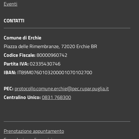
Eventi
CONTATTI
Comune di Erchie
Piazza delle Rimembranze, 72020 Erchie BR
Codice Fiscale:
80000960742
Partita IVA:
02335430746
IBAN:
IT89M0760103200001070102700
PEC:
protocollo.comune.erchie@pec.rupar.puglia.it
Centralino Unico:
0831 768300
Prenotazione appuntamento