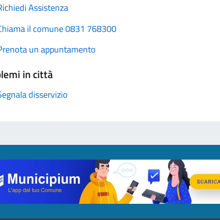
Richiedi Assistenza
Chiama il comune 0831 768300
Prenota un appuntamento
lemi in città
Segnala disservizio