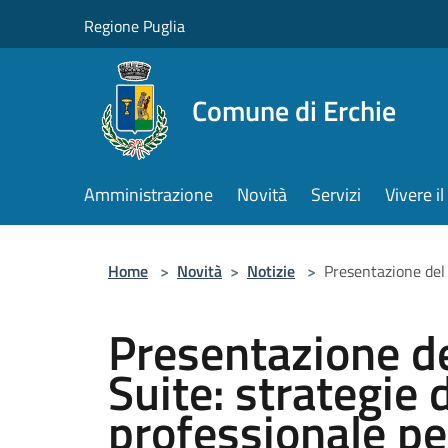
Salta al contenuto principale
Regione Puglia
Comune di Erchie
Amministrazione
Novità
Servizi
Vivere 
Home
>
Novità
>
Notizie
>
Presentazione del 
Presentazione de
Suite: strategie
professionale per