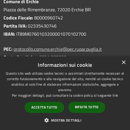
Comune di Erchie
Piazza delle Rimembranze, 72020 Erchie BR
Codice Fiscale:
80000960742
Partita IVA:
02335430746
IBAN:
IT89M0760103200001070102700
PEC:
protocollo.comune.erchie@pec.rupar.puglia.it
Centralino Unico:
0831 768300
×
Informazioni sui cookie
Questo sito web utilizza cookie tecnici e assimilati strettamente necessari al
corretto funzionamento e alla navigazione del sito, nonché un cookie tecnico
analitico al solo fine di elaborare informazioni statistiche, aggregate e
Prenotazione appuntamento
anonime.
Per maggiori dettagli, può consultare la cookie policy al seguente
link
Segnalazione disservizio
Leggi le FAQ
RIFIUTA TUTTO
ACCETTA TUTTO
Richiesta di assistenza
MOSTRA DETTAGLI