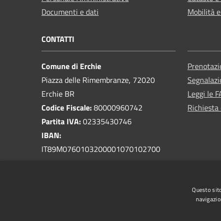
Documenti e dati
Mobilità e
CONTATTI
Comune di Erchie
Prenotaz
Piazza delle Rimembranze, 72020
Segnalazi
Erchie BR
Leggi le 
Codice Fiscale:
80000960742
Richiesta 
Partita IVA:
02335430746
IBAN:
IT89M0760103200001070102700
PEC:
protocollo.comune.erchie@pec.rupar.puglia.it
Questo sito
Centralino Unico:
0831 768300
navigazio