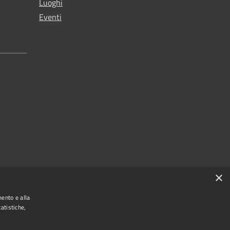
Luoghi
Eventi
×
mento e alla
atistiche,