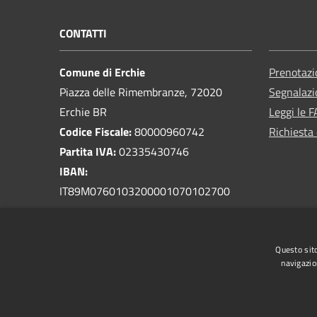
CONTATTI
Comune di Erchie
Prenotaz
Piazza delle Rimembranze, 72020
Segnalazi
Erchie BR
Leggi le 
Codice Fiscale:
80000960742
Richiesta 
Partita IVA:
02335430746
IBAN:
IT89M0760103200001070102700
PEC:
protocollo.comune.erchie@pec.rupar.puglia.it
Questo sito
Centralino Unico:
0831 768300
navigazio