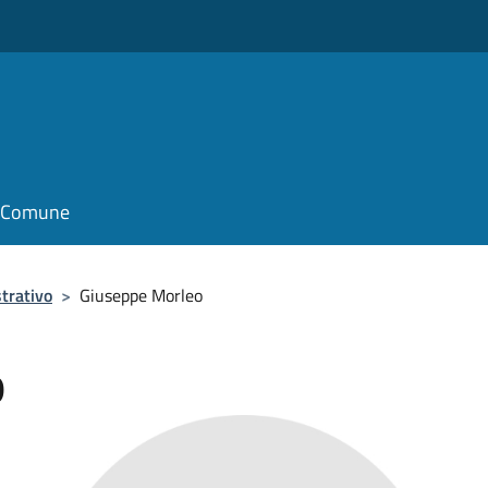
il Comune
trativo
>
Giuseppe Morleo
o