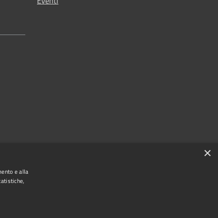
Eventi
×
mento e alla
atistiche,