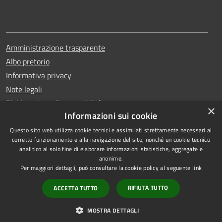
Amministrazione trasparente
Albo pretorio
Informativa privacy
Note legali
Dichiarazione di accessibilità
×
Informazioni sui cookie
Questo sito web utilizza cookie tecnici e assimilati strettamente necessari al
corretto funzionamento e alla navigazione del sito, nonché un cookie tecnico
analitico al solo fine di elaborare informazioni statistiche, aggregate e
RSS
Copyright © 2026 • Comune di
anonime.
Accessibilità
Erchie • Powered by
Per maggiori dettagli, può consultare la cookie policy al seguente
link
Privacy
Municipium
Accesso
•
RIFIUTA TUTTO
ACCETTA TUTTO
Cookie
redazione
Mappa del sito
MOSTRA DETTAGLI