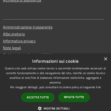
Richiesta di assistenza
Amministrazione trasparente
Albo pretorio
Informativa privacy
Note legali
Dichiarazione di accessibilità
×
Informazioni sui cookie
Questo sito web utilizza cookie tecnici e assimilati strettamente necessari al
corretto funzionamento e alla navigazione del sito, nonché un cookie tecnico
analitico al solo fine di elaborare informazioni statistiche, aggregate e
RSS
Copyright © 2026 • Comune di
anonime.
Accessibilità
Erchie • Powered by
Per maggiori dettagli, può consultare la cookie policy al seguente
link
Privacy
Municipium
Accesso
•
RIFIUTA TUTTO
ACCETTA TUTTO
Cookie
redazione
Mappa del sito
MOSTRA DETTAGLI