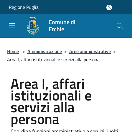
Salta al contenuto principale
Regione Puglia
Comune di
Erchie
Home
>
Amministrazione
>
Aree amministrative
>
Area I, affari istituzionali e servizi alla persona
Area I, affari
istituzionali e
servizi alla
persona
Coordina funzioni amministrative e servizi rivolti