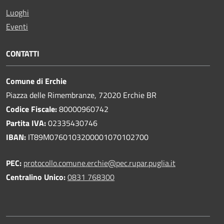
Luoghi
Eventi
CONTATTI
Comune di Erchie
Piazza delle Rimembranze, 72020 Erchie BR
Codice Fiscale:
80000960742
Partita IVA:
02335430746
IBAN:
IT89M0760103200001070102700
PEC:
protocollo.comune.erchie@pec.rupar.puglia.it
Centralino Unico:
0831 768300