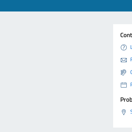
Cont
Prob