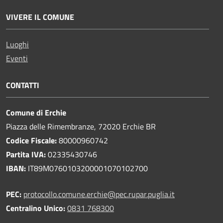
VIVERE IL COMUNE
Luoghi
Eventi
CONTATTI
Comune di Erchie
Piazza delle Rimembranze, 72020 Erchie BR
Codice Fiscale:
80000960742
Partita IVA:
02335430746
IBAN:
IT89M0760103200001070102700
PEC:
protocollo.comune.erchie@pec.rupar.puglia.it
Centralino Unico:
0831 768300