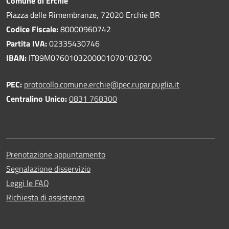
Comune di Erchie
Piazza delle Rimembranze, 72020 Erchie BR
Codice Fiscale:
80000960742
Partita IVA:
02335430746
IBAN:
IT89M0760103200001070102700
PEC:
protocollo.comune.erchie@pec.rupar.puglia.it
Centralino Unico:
0831 768300
Prenotazione appuntamento
Segnalazione disservizio
Leggi le FAQ
Richiesta di assistenza