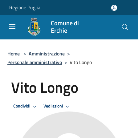
Salta al contenuto principale
Regione Puglia
Comune di
Erchie
Home
>
Amministrazione
>
Personale amministrativo
>
Vito Longo
Vito Longo
Condividi
Vedi azioni