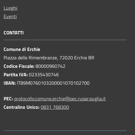
Luoghi
Eventi
CONTATTI
Comune di Erchie
Piazza delle Rimembranze, 72020 Erchie BR
Codice Fiscale:
80000960742
Partita IVA:
02335430746
IBAN:
IT89M0760103200001070102700
PEC:
protocollo.comune.erchie@pec.rupar.puglia.it
Centralino Unico:
0831 768300